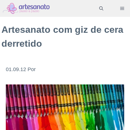
Pular
ME
para
o
Artesanato com giz de cera
conteúdo
derretido
01.09.12
Por