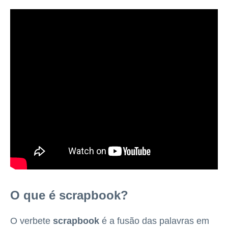
O que é scrapbook?
O verbete
scrapbook
é a fusão das palavras em