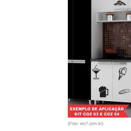
(Foto: elo7.com.br)