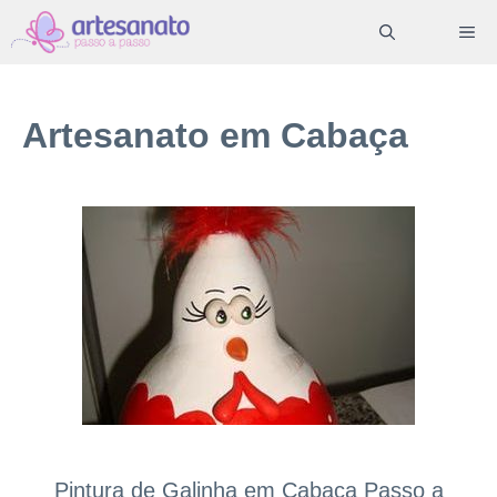
Pular
ME
para
o
conteúdo
Artesanato em Cabaça
Pintura de Galinha em Cabaça Passo a