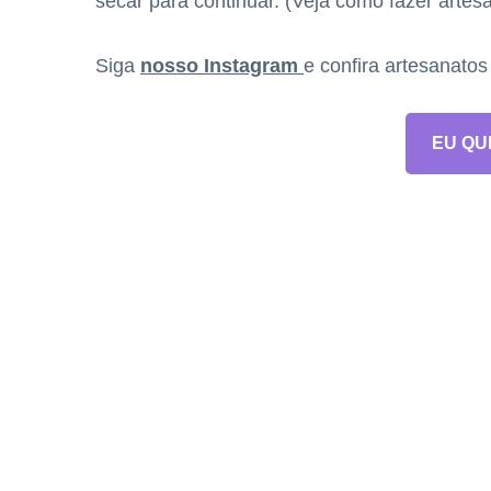
secar para continuar. (Veja como fazer artes
Siga
nosso Instagram
e confira artesanato
EU QU