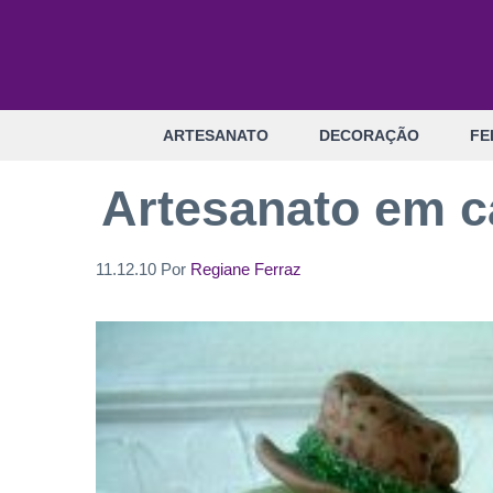
Pular
para
o
conteúdo
ARTESANATO
DECORAÇÃO
FE
Artesanato em c
11.12.10
Por
Regiane Ferraz