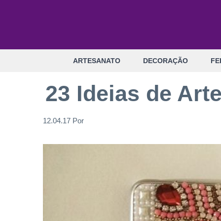
Pular
para
o
conteúdo
ARTESANATO
DECORAÇÃO
FE
23 Ideias de Ar
12.04.17
Por