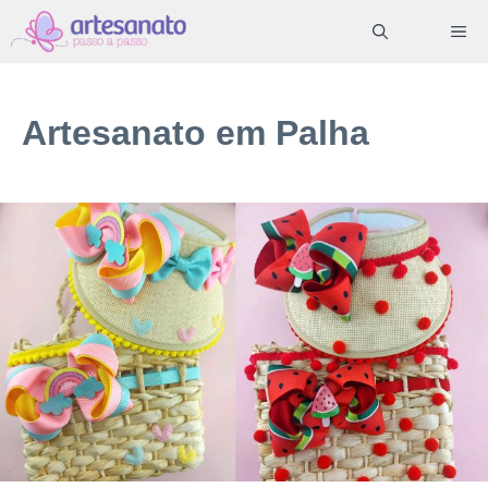
Pular
ME
para
o
conteúdo
Artesanato em Palha