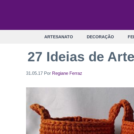
Pular
para
o
conteúdo
ARTESANATO
DECORAÇÃO
FE
27 Ideias de Art
31.05.17
Por
Regiane Ferraz