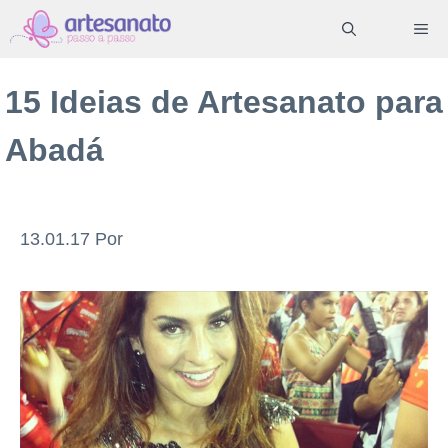
Pular
ME
para
o
15 Ideias de Artesanato para
conteúdo
Abadá
13.01.17
Por