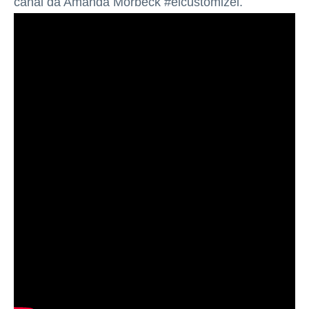
canal da Amanda Morbeck #eicustomizei.