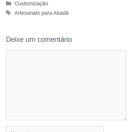
Categorias
Customização
Tags
Artesanato para Abadá
Deixe um comentário
Comentário
Nome