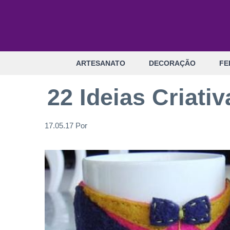
Pular
para
o
conteúdo
ARTESANATO
DECORAÇÃO
FE
22 Ideias Criati
17.05.17
Por