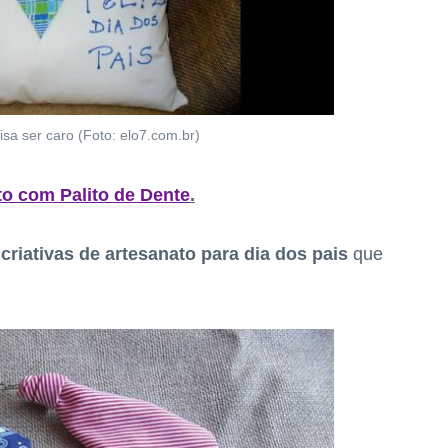
isa ser caro (Foto: elo7.com.br)
to com Palito de Dente
.
 criativas de artesanato para dia dos pais
que