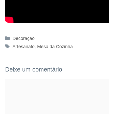
Categorias
Decoração
Tags
Artesanato
,
Mesa da Cozinha
Deixe um comentário
Comentário