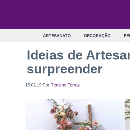
Pular
para
o
conteúdo
ARTESANATO
DECORAÇÃO
FE
Ideias de Artes
surpreender
15.02.19
Por
Regiane Ferraz