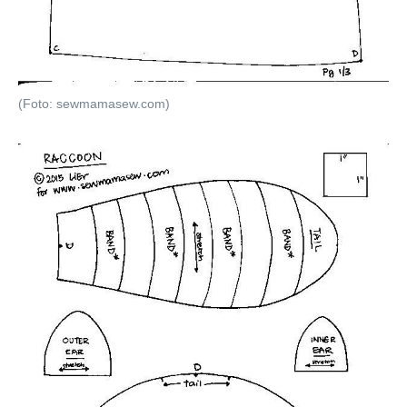
(Foto: sewmamasew.com)