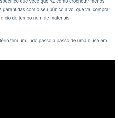
específico que você queira, como crochetar menos
 garantidas com o seu púbico alvo, que vai comprar
rdício de tempo nem de materiais.
tério tem um lindo passo a passo de uma blusa em