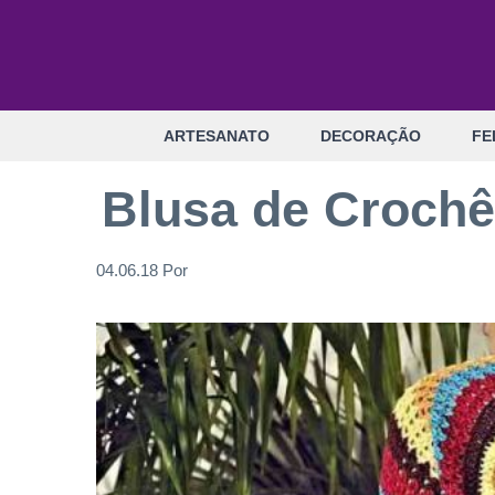
Pular
para
o
conteúdo
ARTESANATO
DECORAÇÃO
FE
Blusa de Crochê
04.06.18
Por