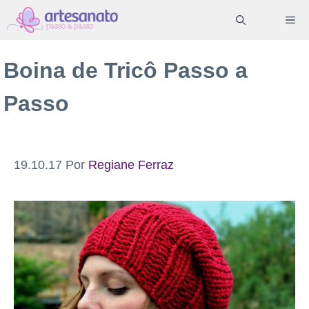
Pular
ME
para
o
Boina de Tricô Passo a
conteúdo
Passo
19.10.17
Por
Regiane Ferraz