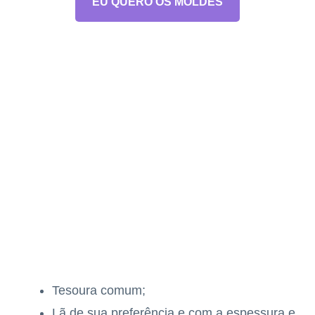
EU QUERO OS MOLDES
Tesoura comum;
Lã de sua preferência e com a espessura e