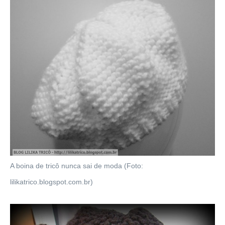
A boina de tricô nunca sai de moda (Foto:
lilikatrico.blogspot.com.br)