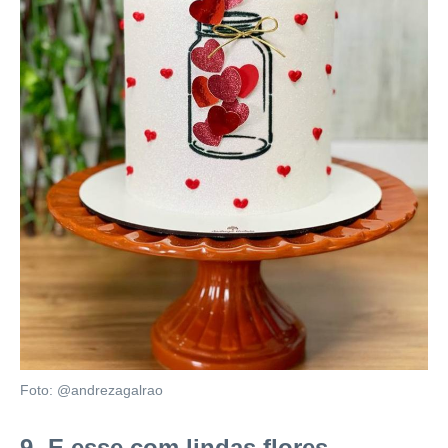
Foto: @andrezagalrao
9- E esse com lindas flores