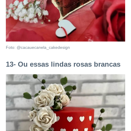
Foto: @cacauecanela_cakedesign
13- Ou essas lindas rosas brancas