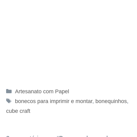
Categorias
Artesanato com Papel
Tags
bonecos para imprimir e montar
,
bonequinhos
,
cube craft