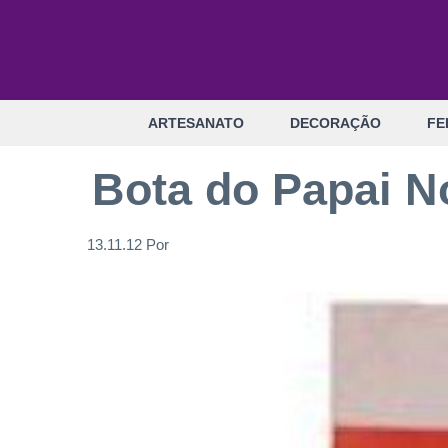
Pular
para
o
conteúdo
ARTESANATO
DECORAÇÃO
FE
Bota do Papai N
13.11.12
Por