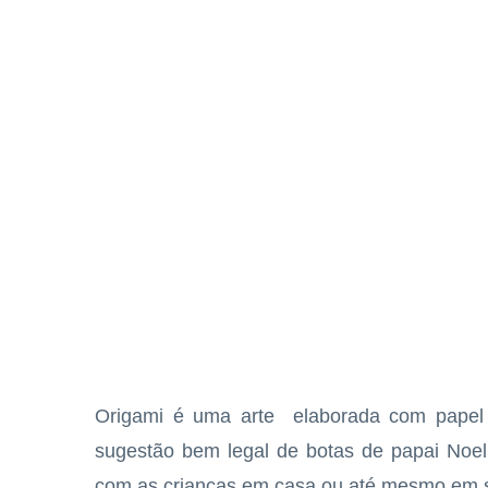
Origami é uma arte elaborada com papel m
sugestão bem legal de botas de papai Noel 
com as crianças em casa ou até mesmo em sa