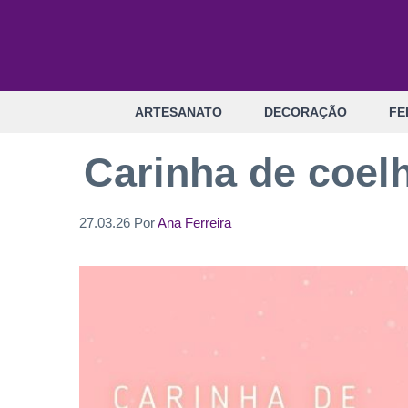
Pular
para
o
conteúdo
ARTESANATO
DECORAÇÃO
FE
Carinha de coel
27.03.26
Por
Ana Ferreira