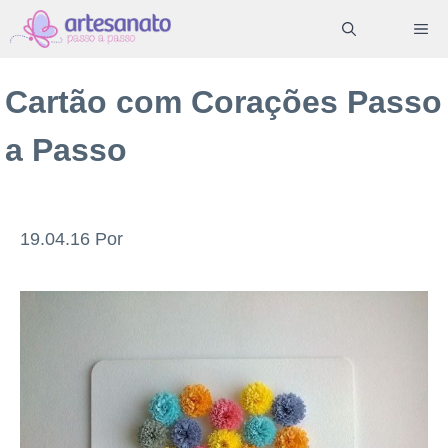
Pular
ME
para
o
Cartão com Corações Passo
conteúdo
a Passo
19.04.16
Por