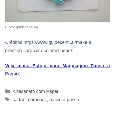
(Foto: guidecentr.al)
Créditos:https://www.guidecentr.al/make-a-
greeting-card-with-colored-hearts
Veja mais: Estojo para Maquiagem Passo a
Passo
.
Categorias
Artesanato com Papel
Tags
cartao
,
coracoes
,
passo a passo