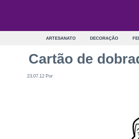
Pular
para
o
conteúdo
ARTESANATO
DECORAÇÃO
FE
Cartão de dobrad
23.07.12
Por