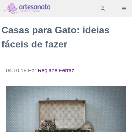
Pular
ME
para
o
Casas para Gato: ideias
conteúdo
fáceis de fazer
04.10.18
Por
Regiane Ferraz