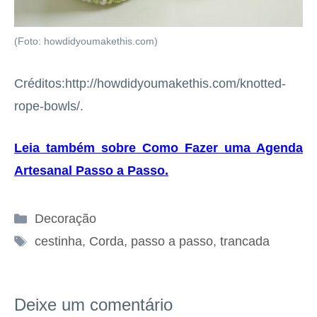
(Foto: howdidyoumakethis.com)
Créditos:http://howdidyoumakethis.com/knotted-
rope-bowls/.
Leia também sobre Como Fazer uma Agenda
Artesanal Passo a Passo
.
Categorias
Decoração
Tags
cestinha
,
Corda
,
passo a passo
,
trancada
Deixe um comentário