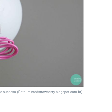
r sucesso (Foto: mintedstrawberry.blogspot.com.br)