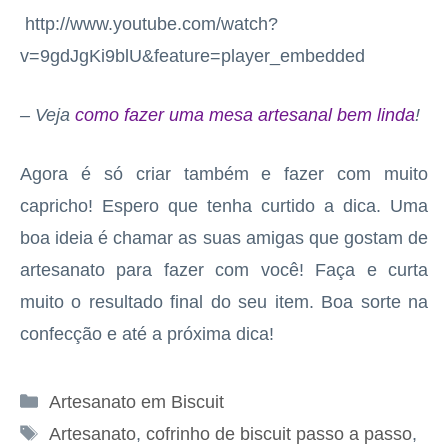
http://www.youtube.com/watch?
v=9gdJgKi9blU&feature=player_embedded
– Veja
como fazer uma mesa artesanal bem linda
!
Agora é só criar também e fazer com muito
capricho! Espero que tenha curtido a dica. Uma
boa ideia é chamar as suas amigas que gostam de
artesanato para fazer com você! Faça e curta
muito o resultado final do seu item. Boa sorte na
confecção e até a próxima dica!
Categorias
Artesanato em Biscuit
Tags
Artesanato
,
cofrinho de biscuit passo a passo
,