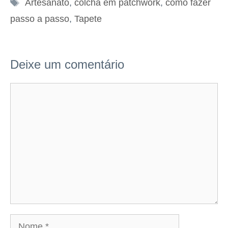
Tags
Artesanato
,
colcha em patchwork
,
como fazer
passo a passo
,
Tapete
Deixe um comentário
Comentário
Nome