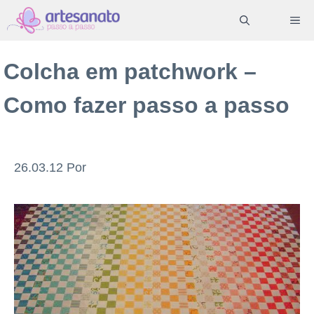
Pular
ME
para
o
Colcha em patchwork –
conteúdo
Como fazer passo a passo
26.03.12
Por