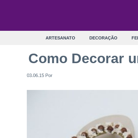
Pular
para
o
conteúdo
ARTESANATO
DECORAÇÃO
FE
Como Decorar um
03.06.15
Por