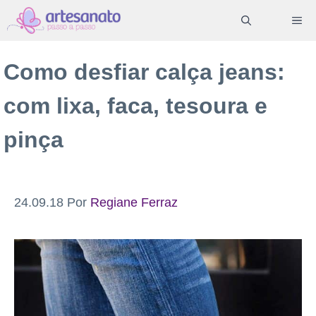
Pular
ME
para
o
Como desfiar calça jeans:
conteúdo
com lixa, faca, tesoura e
pinça
24.09.18
Por
Regiane Ferraz