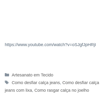
https://www.youtube.com/watch?v=oSJgfJpHRjI
Categorias
Artesanato em Tecido
Tags
Como desfiar calça jeans
,
Como desfiar calça
jeans com lixa
,
Como rasgar calça no joelho