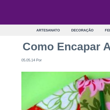
Pular
para
o
conteúdo
ARTESANATO
DECORAÇÃO
FE
Como Encapar A
05.05.14
Por