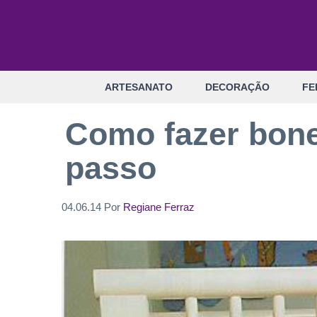
Pular
para
o
conteúdo
ARTESANATO
DECORAÇÃO
FE
Como fazer bone
passo
04.06.14
Por
Regiane Ferraz