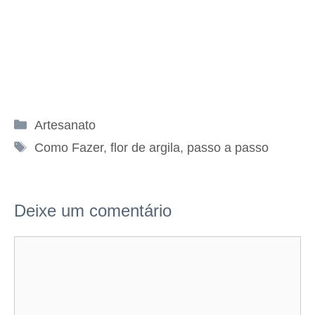
Categorias
Artesanato
Tags
Como Fazer
,
flor de argila
,
passo a passo
Deixe um comentário
Comentário