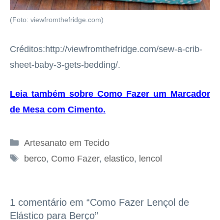
(Foto: viewfromthefridge.com)
Créditos:http://viewfromthefridge.com/sew-a-crib-
sheet-baby-3-gets-bedding/.
Leia também sobre Como Fazer um Marcador
de Mesa com Cimento
.
Categorias
Artesanato em Tecido
Tags
berco
,
Como Fazer
,
elastico
,
lencol
1 comentário em “Como Fazer Lençol de
Elástico para Berço”