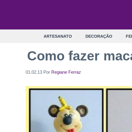
Pular
para
o
conteúdo
ARTESANATO
DECORAÇÃO
FE
Como fazer maca
01.02.13
Por
Regiane Ferraz