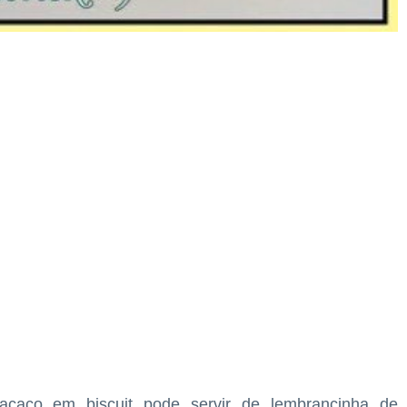
caco em biscuit pode servir de lembrancinha de