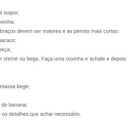
e isopor;
oxinha;
 braços devem ser maiores e as pernas mais curtas;
macaco;
beça;
or creme ou bege. Faça uma coxinha e achate e depois
 massa bege;
 de banana;
 e os detalhes que achar necessário.