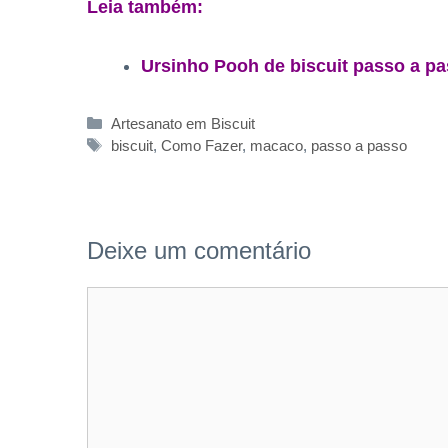
Leia também:
Ursinho Pooh de biscuit passo a p
Categorias
Artesanato em Biscuit
Tags
biscuit
,
Como Fazer
,
macaco
,
passo a passo
Deixe um comentário
Comentário