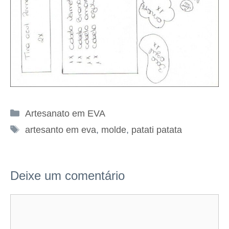
Categorias
Artesanato em EVA
Tags
artesanto em eva
,
molde
,
patati patata
Deixe um comentário
Comentário