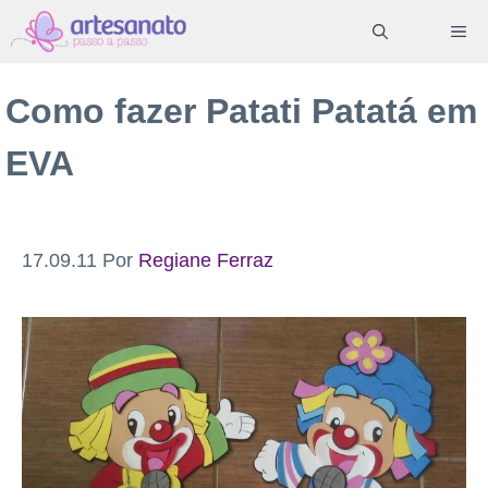
Pular
ME
para
o
Como fazer Patati Patatá em
conteúdo
EVA
17.09.11
Por
Regiane Ferraz