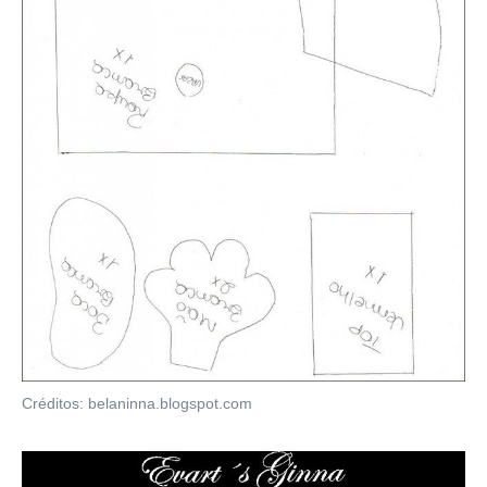
Créditos: belaninna.blogspot.com