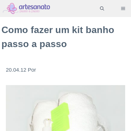
Pular
ME
para
o
Como fazer um kit banho
conteúdo
passo a passo
20.04.12
Por