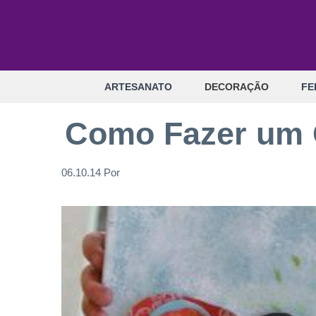
Pular
para
o
conteúdo
ARTESANATO
DECORAÇÃO
FE
Como Fazer um 
06.10.14
Por