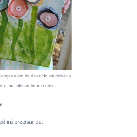
anças além de divertido vai deixar a
oto: multiplesandmore.com)
s
ê irá precisar de: