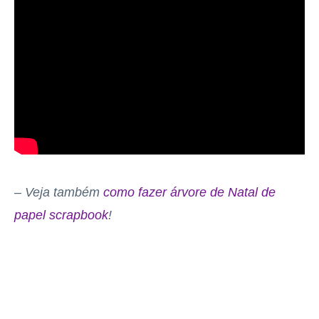
– Veja também
como fazer árvore de Natal de
papel scrapbook
!