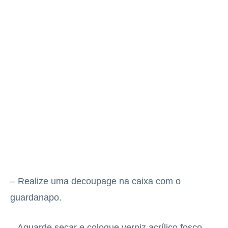
– Realize uma decoupage na caixa com o
guardanapo.
– Aguarde secar e coloque verniz acrílico fosco