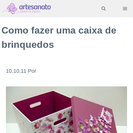
Pular
ME
para
o
Como fazer uma caixa de
conteúdo
brinquedos
10.10.11
Por