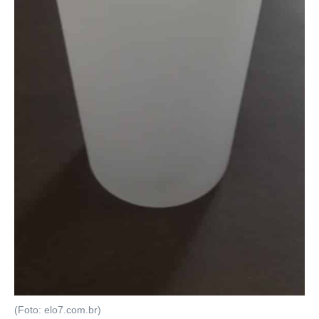
(Foto: elo7.com.br)