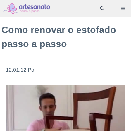
Pular
ME
para
o
Como renovar o estofado
conteúdo
passo a passo
12.01.12
Por