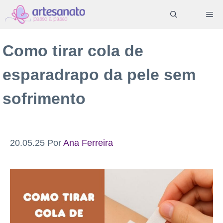
Pular
ME
para
o
Como tirar cola de
conteúdo
esparadrapo da pele sem
sofrimento
20.05.25
Por
Ana Ferreira