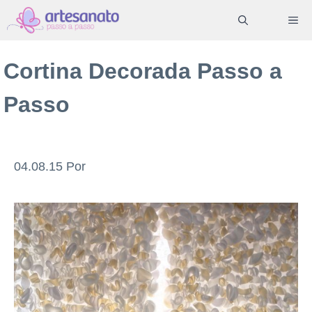
Pular
ME
para
o
Cortina Decorada Passo a
conteúdo
Passo
04.08.15
Por