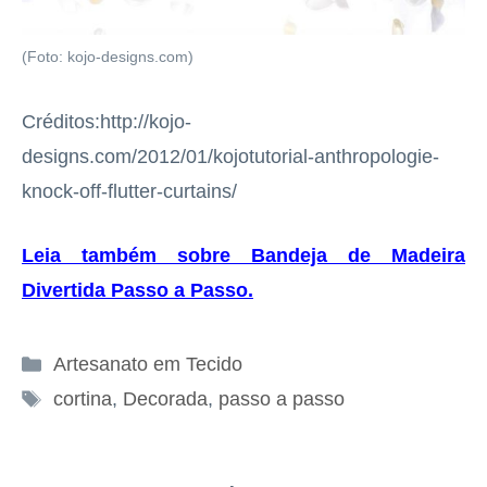
(Foto: kojo-designs.com)
Créditos:http://kojo-
designs.com/2012/01/kojotutorial-anthropologie-
knock-off-flutter-curtains/
Leia também sobre Bandeja de Madeira
Divertida Passo a Passo
.
Categorias
Artesanato em Tecido
Tags
cortina
,
Decorada
,
passo a passo