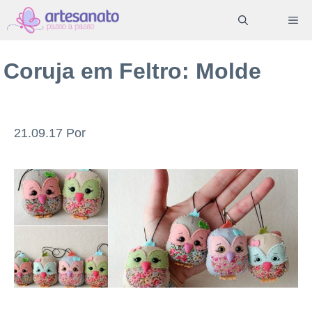
Pular
ME
para
o
Coruja em Feltro: Molde
conteúdo
21.09.17
Por