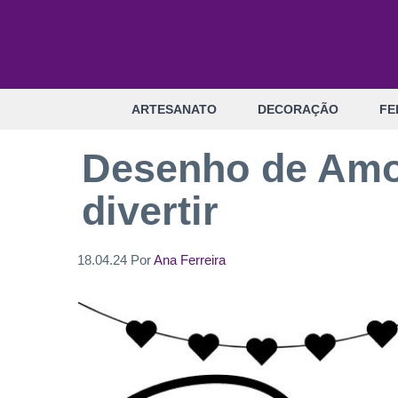
Pular
para
o
conteúdo
ARTESANATO
DECORAÇÃO
FE
Desenho de Amor 
divertir
18.04.24
Por
Ana Ferreira