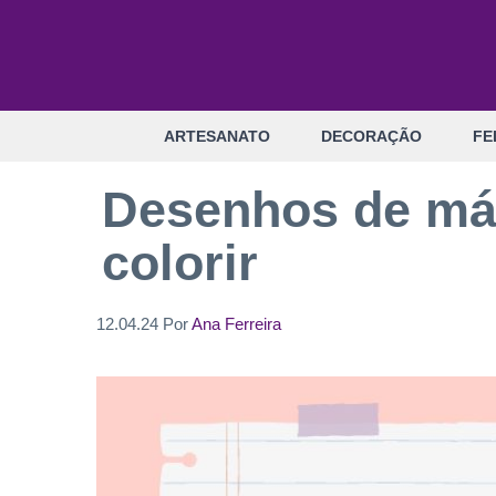
Pular
para
o
conteúdo
ARTESANATO
DECORAÇÃO
FE
Desenhos de máq
colorir
12.04.24
Por
Ana Ferreira