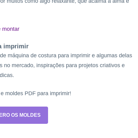
por muitos como algo relaxante, que acalma a alma e
e montar
a imprimir
 de máquina de costura para imprimir e algumas delas
s no mercado, inspirações para projetos criativos e
dicas.
s e moldes PDF para imprimir!
ERO OS MOLDES