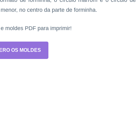
ormato de forminha, o círculo marrom e o círculo de
o menor, no centro da parte de forminha.
s e moldes PDF para imprimir!
ERO OS MOLDES