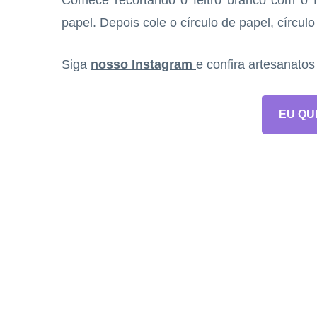
Comece recortando o feltro branco com o f
papel. Depois cole o círculo de papel, círcul
Siga
nosso Instagram
e confira artesanato
EU QU