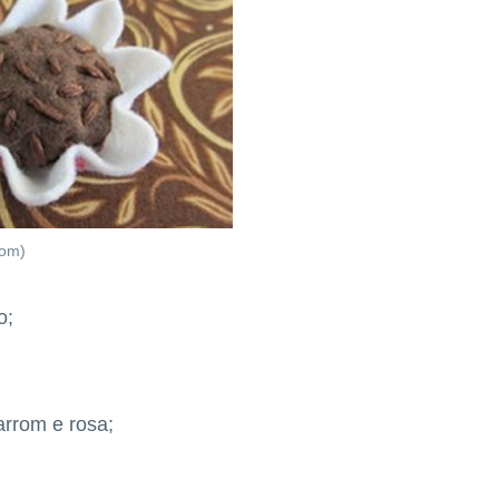
com)
o;
rrom e rosa;