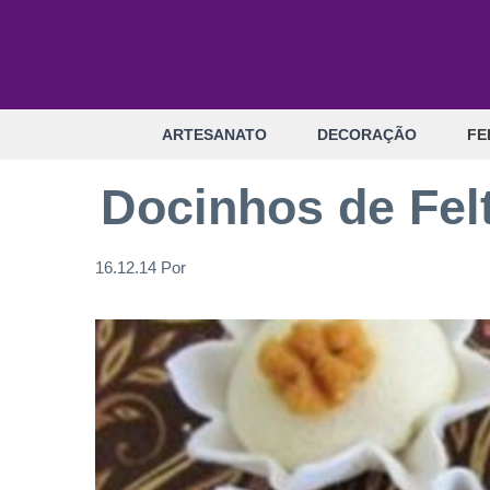
Pular
para
o
conteúdo
ARTESANATO
DECORAÇÃO
FE
Docinhos de Fel
16.12.14
Por