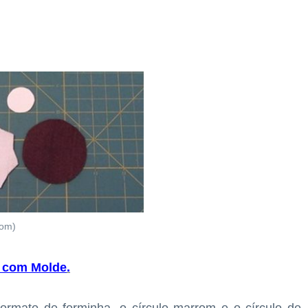
com)
a com Molde
.