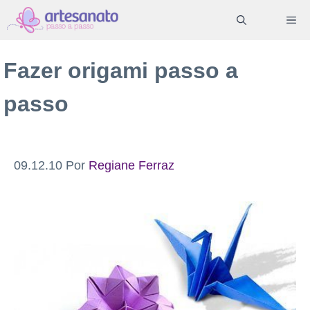
Pular
ME
para
o
Fazer origami passo a
conteúdo
passo
09.12.10
Por
Regiane Ferraz