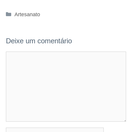
Categorias
Artesanato
Deixe um comentário
Comentário
Nome