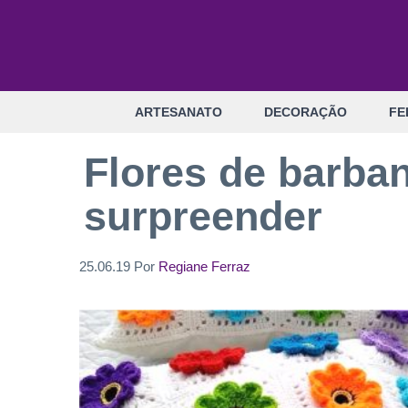
Pular
para
o
conteúdo
ARTESANATO
DECORAÇÃO
FE
Flores de barban
surpreender
25.06.19
Por
Regiane Ferraz