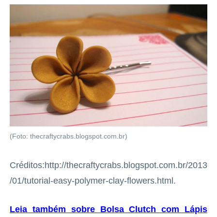
(Foto: thecraftycrabs.blogspot.com.br)
Créditos:http://thecraftycrabs.blogspot.com.br/2013
/01/tutorial-easy-polymer-clay-flowers.html.
Leia também sobre Bolsa Clutch com Lápis