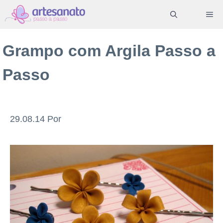
Pular
ME
para
o
Grampo com Argila Passo a
conteúdo
Passo
29.08.14
Por